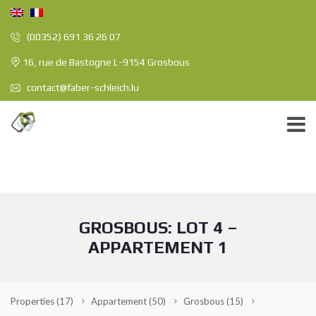
(00352) 691 36 26 07
16, rue de Bastogne L-9154 Grosbous
contact@faber-schleich.lu
GROSBOUS: LOT 4 –
APPARTEMENT 1
Properties
(17)
Appartement
(50)
Grosbous
(15)