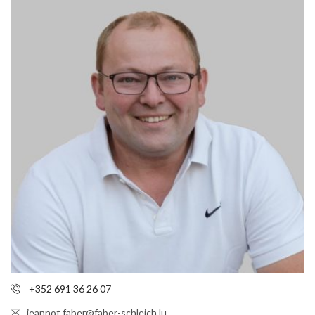
+352 691 36 26 07
jeannot.faber@faber-schleich.lu