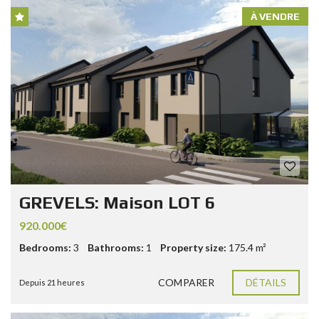
À VENDRE
GREVELS: Maison LOT 6
920.000€
Bedrooms:
3
Bathrooms:
1
Property size:
175.4 m²
COMPARER
DÉTAILS
Depuis 21 heures