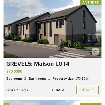
À VENDRE
GREVELS: Maison LOT4
870.000€
Bedrooms:
3
Bathrooms:
1
Property size:
173,10 m²
COMPARER
DÉTAILS
Depuis 21 heures