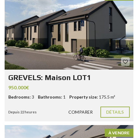
GREVELS: Maison LOT1
950.000€
Bedrooms:
3
Bathrooms:
1
Property size:
175.5 m²
COMPARER
DÉTAILS
Depuis 22 heures
À VENDRE