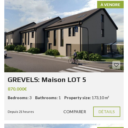
À VENDRE
GREVELS: Maison LOT 5
870.000€
Bedrooms:
3
Bathrooms:
1
Property size:
173,10 m²
COMPARER
DÉTAILS
Depuis 21 heures