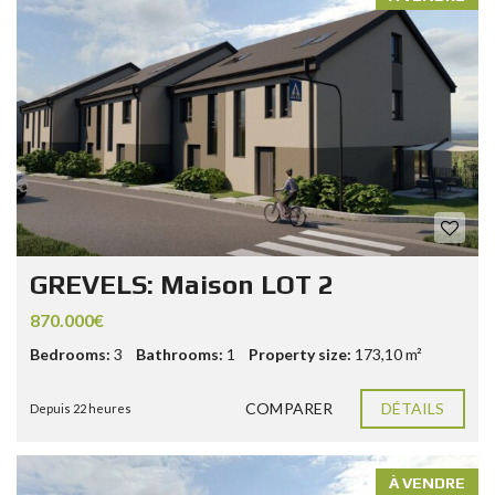
GREVELS: Maison LOT 2
870.000€
Bedrooms:
3
Bathrooms:
1
Property size:
173,10 m²
COMPARER
DÉTAILS
Depuis 22 heures
À VENDRE