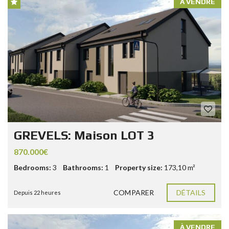
À VENDRE
GREVELS: Maison LOT 3
870.000€
Bedrooms:
3
Bathrooms:
1
Property size:
173,10 m²
COMPARER
DÉTAILS
Depuis 22 heures
À VENDRE