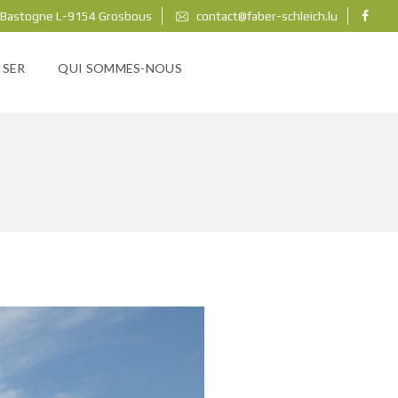
 Bastogne L-9154 Grosbous
contact@faber-schleich.lu
ISER
QUI SOMMES-NOUS