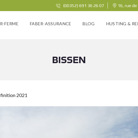
(00352) 691 36 26 07
16, rue de
R-FERME
FABER-ASSURANCE
BLOG
HUSTING & RE
BISSEN
 finition 2021