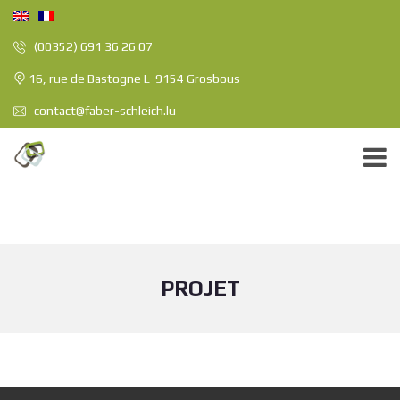
(00352) 691 36 26 07
16, rue de Bastogne L-9154 Grosbous
contact@faber-schleich.lu
PROJET