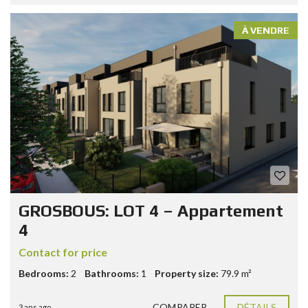
À VENDRE
GROSBOUS: LOT 4 – Appartement
4
Contact for price
Bedrooms:
2
Bathrooms:
1
Property size:
79.9 m²
COMPARER
DÉTAILS
3 ans ago