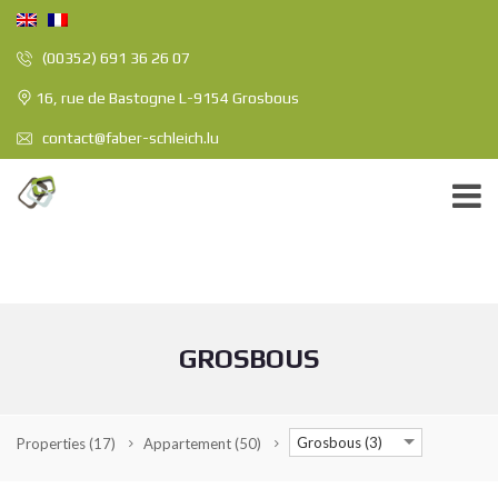
(00352) 691 36 26 07
16, rue de Bastogne L-9154 Grosbous
contact@faber-schleich.lu
GROSBOUS
Grosbous (3)
Properties
(17)
Appartement
(50)