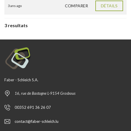
COMPARER
DÉTAILS
3 ans ago
3 resultats
Faber - Schleich S.A.
16, rue de Bastogne L-9154 Grosbous
00352 691 36 26 07
contact@faber-schleich.lu