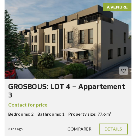
À VENDRE
GROSBOUS: LOT 4 – Appartement
3
Contact for price
Bedrooms:
2
Bathrooms:
1
Property size:
77.6 m²
COMPARER
DÉTAILS
3 ans ago