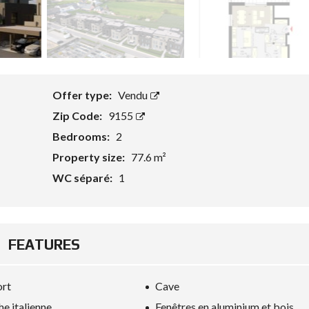
Offer type:
Vendu
Zip Code:
9155
Bedrooms:
2
Property size:
77.6 m²
WC séparé:
1
FEATURES
ort
Cave
e italienne
Fenêtres en aluminium et bois