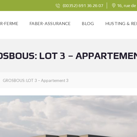
(00352) 691 36 26 07
16, rue de
R-FERME
FABER-ASSURANCE
BLOG
HUSTING & RE
SBOUS: LOT 3 – APPARTEME
GROSBOUS: LOT 3 – Appartement 3