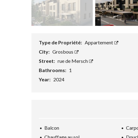
Type de Propriété:
Appartement
City:
Grosbous
Street:
rue de Mersch
Bathrooms:
1
Year:
2024
Balcon
Carp
Chauffage au sol
Douch